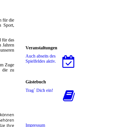
 für die
h Sport,
 für das
en Jahren
Veranstaltungen
 unseren
Auch abseits des
Spielfeldes aktiv.
 im Zuge
 die zu
Gästebuch
.
Trag` Dich ein!
i können
Gehören
Impressum
Sie Ihre