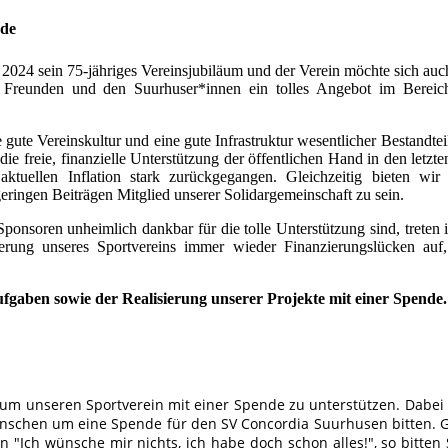
nde
2024 sein 75-jähriges Vereinsjubiläum und der Verein möchte sich auch
, Freunden und den Suurhuser*innen ein tolles Angebot im Bereic
gute Vereinskultur und eine gute Infrastruktur wesentlicher Bestandteil
 die freie, finanzielle Unterstützung der öffentlichen Hand in den letzt
tuellen Inflation stark zurückgegangen. Gleichzeitig bieten wir
geringen Beiträgen Mitglied unserer Solidargemeinschaft zu sein.
onsoren unheimlich dankbar für die tolle Unterstützung sind, treten
rung unseres Sportvereins immer wieder Finanzierungslücken auf,
ufgaben sowie der Realisierung unserer Projekte mit einer Spende
n, um unseren Sportverein mit einer Spende zu unterstützen. Dabe
enschen um eine Spende für den SV Concordia Suurhusen bitten. 
 "Ich wünsche mir nichts, ich habe doch schon alles!", so bitten 