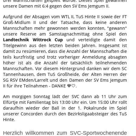
drei Mannschaften gespielt wurde. Dieses Spiel gewannen
unsere Damen mit 6:4 gegen den SV Ems Jemgum II.
Aufgrund der Absagen vom WTL II, TuS Hinte II sowie der FT
Groß-Midlum II und der Tatsache, dass keine anderen
Mannschaften mehr gewonnen werden konnten, "gewann"
unsere Reserve am Samstagnachmittag ohne Spiel den
Landtechnik Wittrock Cup
und verteidigte damit den
Titelgewinn aus den letzten beiden Jahren. Insgesamt ist
damit zu resümieren, dass die Anzahl der Mannschaften die
teils kurzfristig und trotz vorheriger Anmeldung absagten
höher ist als die Anzahl der tatsächlich teilnehmenden
Mannschaften. Vor diesem Hintergrund danken wir dem SC
Tannenhausen, dem TuS Großheide, der Alten Herren der
SG RSV EMden/Larrelt und den Damen der SV Ems Jemgum
II für ihre Teilnahmen - DANKE 💙🤍.
Am morgigen Sonntag lädt der SVC dann ab 11 Uhr zum
Elfürtje mit Familientag bis 13:00 Uhr ein. Um 15:00 Uhr rollt
daraufhin wieder der Ball in der 1. Pokalrunde im Spiel
unserer Concorden durch den Bezirksligaabsteiger des TuS
Hinte.
Herzlich willkommen zum SVC-Sportwochenende