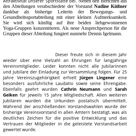
Attraktivität unserer Sportstätte bei.
Neben den Berichten aus
den Abteilungen verabschiedete der Vorstand
Nadine Küßner
dankbar als bisherige Leiterin der Bewegungs‑ und
Gesundheitssportabteilung mit einer kleinen Aufmerksamkeit.
Sie wird sich künftig auf ihre beiden liebgewonnenen
Yoga‑Gruppen konzentrieren. Als neue Ansprechperson für die
Gruppen dieser Abteilung fungiert nunmehr Dennis Igelmann.
Dieser freute sich in diesem Jahr
wieder über eine Vielzahl an Ehrungen für langjährige
Vereinsmitglieder. Leider konnten nicht alle Jubilarinnen
und Jubilare der Einladung zur Versammlung folgen. Für 25
Jahre Vereinszugehörigkeit erhielt
Jürgen Lingener
eine
besonders ausführliche Laudatio sowie seine Ehrengabe.
Ebenfalls geehrt wurden
Cathrin Neumann
und
Sarah
Geiken
für jeweils 15 Jahre Mitgliedschaft. Allen weiteren
Jubilaren wurden die Urkunden postalisch übermittelt.
Während der anschließenden Vorstandswahlen wurde der
bisherige Vereinsvorstand in allen Ämtern bestätigt, was als
deutliches Zeichen für die positive Entwicklung und das
Vertrauen der Mitglieder in die geleistete Vorstandsarbeit
gewertet wurde.