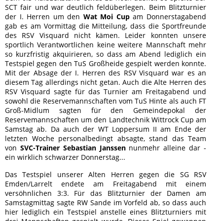
SCT fair und war deutlich feldüberlegen. Beim Blitzturnier
der I. Herren um den
Wat Moi Cup
am Donnerstagabend
gab es am Vormittag die Mitteilung, dass die Sportfreunde
des RSV Visquard nicht kämen. Leider konnten unsere
sportlich Verantwortlichen keine weitere Mannschaft mehr
so kurzfristig akquirieren, so dass am Abend lediglich ein
Testspiel gegen den TuS Großheide gespielt werden konnte.
Mit der Absage der I. Herren des RSV Visquard war es an
diesem Tag allerdings nicht getan. Auch die Alte Herren des
RSV Visquard sagte für das Turnier am Freitagabend und
sowohl die Reservemannschaften vom TuS Hinte als auch FT
Groß-Midlum sagten für den Gemeindepokal der
Reservemannschaften um den Landtechnik Wittrock Cup am
Samstag ab. Da auch der WT Loppersum II am Ende der
letzten Woche personalbedingt absagte, stand das Team
von
SVC-Trainer Sebastian Janssen
nunmehr alleine dar -
ein wirklich schwarzer Donnerstag...
Das Testspiel unserer Alten Herren gegen die SG RSV
Emden/Larrelt endete am Freitagabend mit einem
versöhnlichen 3:3. Für das Blitzturnier der Damen am
Samstagmittag sagte RW Sande im Vorfeld ab, so dass auch
hier lediglich ein Testspiel anstelle eines Blitzturniers mit