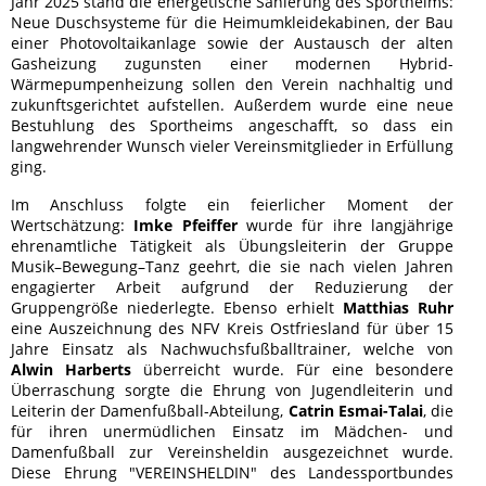
Jahr 2025 stand die energetische Sanierung des Sportheims:
Neue Duschsysteme für die Heimumkleidekabinen, der Bau
einer Photovoltaikanlage sowie der Austausch der alten
Gasheizung zugunsten einer modernen Hybrid-
Wärmepumpenheizung sollen den Verein nachhaltig und
zukunftsgerichtet aufstellen. Außerdem wurde eine neue
Bestuhlung des Sportheims angeschafft, so dass ein
langwehrender Wunsch vieler Vereinsmitglieder in Erfüllung
ging.
Im Anschluss folgte ein feierlicher Moment der
Wertschätzung:
Imke Pfeiffer
wurde für ihre langjährige
ehrenamtliche Tätigkeit als Übungsleiterin der Gruppe
Musik–Bewegung–Tanz geehrt, die sie nach vielen Jahren
engagierter Arbeit aufgrund der Reduzierung der
Gruppengröße niederlegte. Ebenso erhielt
Matthias Ruhr
eine Auszeichnung des NFV Kreis Ostfriesland für über 15
Jahre Einsatz als Nachwuchsfußballtrainer, welche von
Alwin Harberts
überreicht wurde. Für eine besondere
Überraschung sorgte die Ehrung von Jugendleiterin und
Leiterin der Damenfußball-Abteilung,
Catrin Esmai-Talai
, die
für ihren unermüdlichen Einsatz im Mädchen- und
Damenfußball zur Vereinsheldin ausgezeichnet wurde.
Diese Ehrung "VEREINSHELDIN" des Landessportbundes