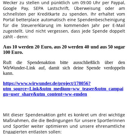
Wecker zu stellen und pünktlich um 09:00 Uhr per Paypal,
Google Pay, SEPA Lastschrift, Überweisung oder am
schnellsten per Kreditkarte zu spenden. Ihr erhaltet vom
Portal betterplace automatisch eine Spendenbescheinigung
für die Steuererklärung im kommenden Jahr per E-Mail
zugestellt. Und nicht vergessen, dass jede Spende doppelt
zählt - denn:
Aus 10 werden 20 Euro, aus 20 werden 40 und aus 50 sogar
100 Euro.
Ruft die Spendenaktion bitte ausschließlich über den
WirWunder-Link auf, damit sich deine Spende verdoppeln
kann.
https://www.wirwunder.de/project/178056?
utm_source=Link&utm_medium=ww_teaser&utm_campai
gn=user_share&utm_content=ww-emden
Mit dieser Spendenaktion geht es konkret um drei wichtige
Maßnahmen, die die Bedingungen für unsere Sportlerinnen
und Sportler weiter optimieren und unsere ehrenamtliche
Engagierten entlasten sollen: