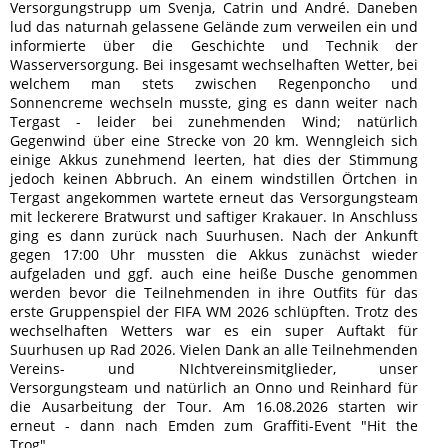
Versorgungstrupp um Svenja, Catrin und André. Daneben
lud das naturnah gelassene Gelände zum verweilen ein und
informierte über die Geschichte und Technik der
Wasserversorgung. Bei insgesamt wechselhaften Wetter, bei
welchem man stets zwischen Regenponcho und
Sonnencreme wechseln musste, ging es dann weiter nach
Tergast - leider bei zunehmenden Wind; natürlich
Gegenwind über eine Strecke von 20 km. Wenngleich sich
einige Akkus zunehmend leerten, hat dies der Stimmung
jedoch keinen Abbruch. An einem windstillen Örtchen in
Tergast angekommen wartete erneut das Versorgungsteam
mit leckerere Bratwurst und saftiger Krakauer. In Anschluss
ging es dann zurück nach Suurhusen. Nach der Ankunft
gegen 17:00 Uhr mussten die Akkus zunächst wieder
aufgeladen und ggf. auch eine heiße Dusche genommen
werden bevor die Teilnehmenden in ihre Outfits für das
erste Gruppenspiel der FIFA WM 2026 schlüpften. Trotz des
wechselhaften Wetters war es ein super Auftakt für
Suurhusen up Rad 2026. Vielen Dank an alle Teilnehmenden
Vereins- und NIchtvereinsmitglieder, unser
Versorgungsteam und natürlich an Onno und Reinhard für
die Ausarbeitung der Tour. Am 16.08.2026 starten wir
erneut - dann nach Emden zum Graffiti-Event "Hit the
Trog".