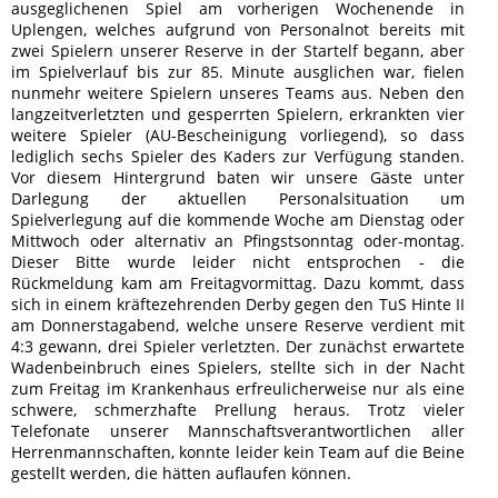
ausgeglichenen Spiel am vorherigen Wochenende in
Uplengen, welches aufgrund von Personalnot bereits mit
zwei Spielern unserer Reserve in der Startelf begann, aber
im Spielverlauf bis zur 85. Minute ausglichen war, fielen
nunmehr weitere Spielern unseres Teams aus. Neben den
langzeitverletzten und gesperrten Spielern, erkrankten vier
weitere Spieler (AU-Bescheinigung vorliegend), so dass
lediglich sechs Spieler des Kaders zur Verfügung standen.
Vor diesem Hintergrund baten wir unsere Gäste unter
Darlegung der aktuellen Personalsituation um
Spielverlegung auf die kommende Woche am Dienstag oder
Mittwoch oder alternativ an Pfingstsonntag oder-montag.
Dieser Bitte wurde leider nicht entsprochen - die
Rückmeldung kam am Freitagvormittag. Dazu kommt, dass
sich in einem kräftezehrenden Derby gegen den TuS Hinte II
am Donnerstagabend, welche unsere Reserve verdient mit
4:3 gewann, drei Spieler verletzten. Der zunächst erwartete
Wadenbeinbruch eines Spielers, stellte sich in der Nacht
zum Freitag im Krankenhaus erfreulicherweise nur als eine
schwere, schmerzhafte Prellung heraus. Trotz vieler
Telefonate unserer Mannschaftsverantwortlichen aller
Herrenmannschaften, konnte leider kein Team auf die Beine
gestellt werden, die hätten auflaufen können.