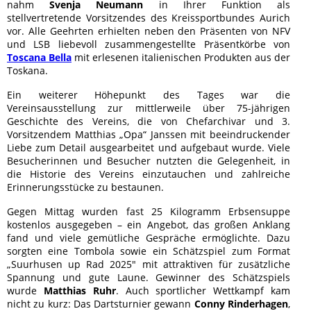
nahm
Svenja Neumann
in Ihrer Funktion als
stellvertretende Vorsitzendes des Kreissportbundes Aurich
vor. Alle Geehrten erhielten neben den Präsenten von NFV
und LSB liebevoll zusammengestellte Präsentkörbe von
Toscana Bella
mit erlesenen italienischen Produkten aus der
Toskana.
Ein weiterer Höhepunkt des Tages war die
Vereinsausstellung zur mittlerweile über 75-jährigen
Geschichte des Vereins, die von Chefarchivar und 3.
Vorsitzendem Matthias „Opa“ Janssen mit beeindruckender
Liebe zum Detail ausgearbeitet und aufgebaut wurde. Viele
Besucherinnen und Besucher nutzten die Gelegenheit, in
die Historie des Vereins einzutauchen und zahlreiche
Erinnerungsstücke zu bestaunen.
Gegen Mittag wurden fast 25 Kilogramm Erbsensuppe
kostenlos ausgegeben – ein Angebot, das großen Anklang
fand und viele gemütliche Gespräche ermöglichte. Dazu
sorgten eine Tombola sowie ein Schätzspiel zum Format
„Suurhusen up Rad 2025" mit attraktiven für zusätzliche
Spannung und gute Laune. Gewinner des Schätzspiels
wurde
Matthias Ruhr
. Auch sportlicher Wettkampf kam
nicht zu kurz: Das Dartsturnier gewann
Conny Rinderhagen
,